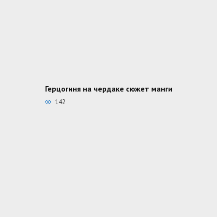
Герцогиня на чердаке сюжет манги
142