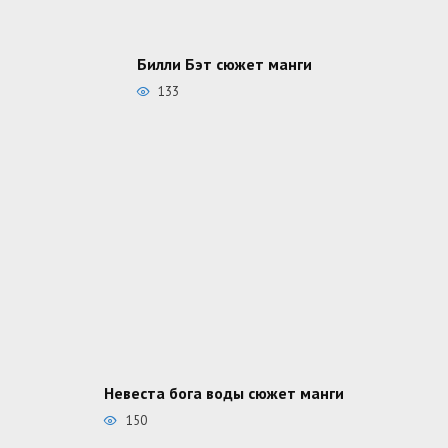
Билли Бэт сюжет манги
133
Невеста бога воды сюжет манги
150