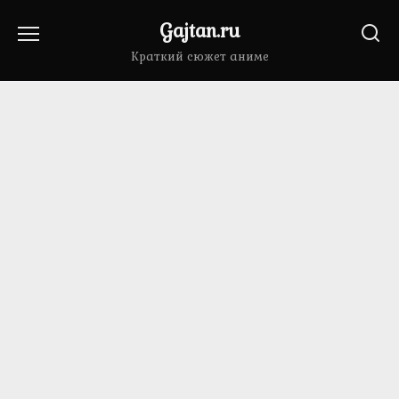
Перейти
Gajtan.ru
к
содержанию
Краткий сюжет аниме