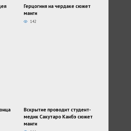
дея
Герцогиня на чердаке сюжет
манги
142
конца
Вскрытие проводит студент-
медик Сакутаро Канбэ сюжет
манги