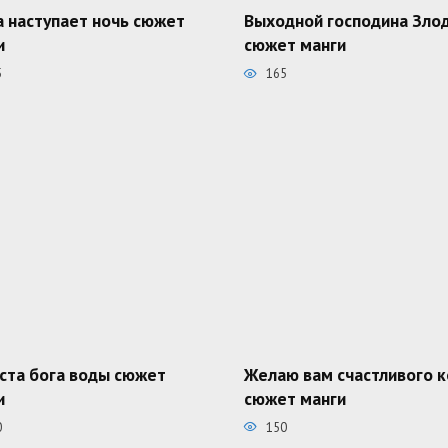
а наступает ночь сюжет
Выходной господина Зло
и
сюжет манги
5
165
ста бога воды сюжет
Желаю вам счастливого 
и
сюжет манги
0
150