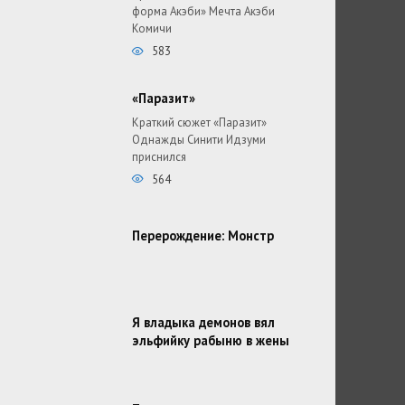
форма Акэби» Мечта Акэби
Комичи
583
«Паразит»
Краткий сюжет «Паразит»
Однажды Синити Идзуми
приснился
564
Перерождение: Монстр
Я владыка демонов вял
эльфийку рабыню в жены