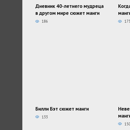
Дневник 40-летнего мудреца
Когд
в другом мире сюжет манги
манг
186
17
Билли Бэт сюжет манги
Неве
манг
133
15