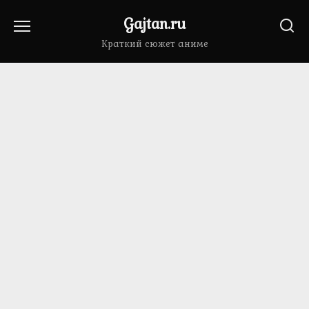
Перейти
Gajtan.ru
к
содержанию
Краткий сюжет аниме