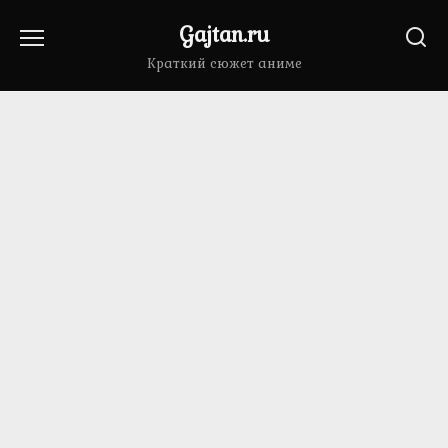
Перейти
Gajtan.ru
к
содержанию
Краткий сюжет аниме