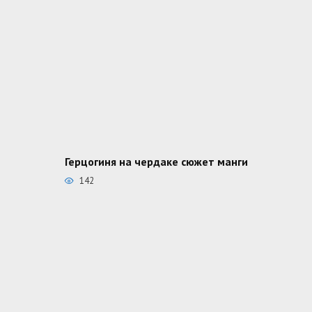
Герцогиня на чердаке сюжет манги
142