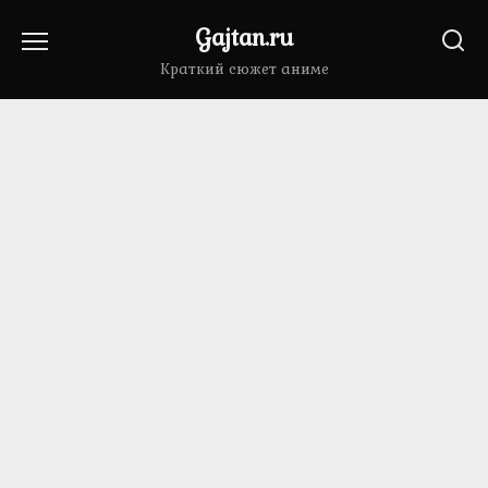
Перейти
Gajtan.ru
к
содержанию
Краткий сюжет аниме