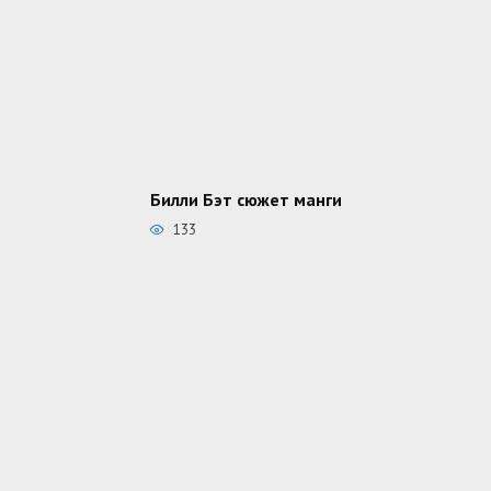
Билли Бэт сюжет манги
133