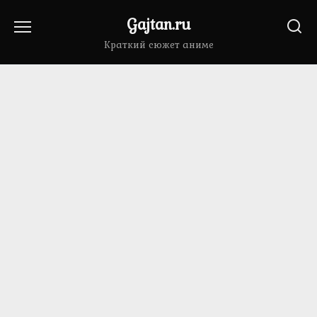
Перейти
Gajtan.ru
к
содержанию
Краткий сюжет аниме