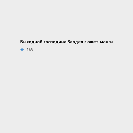
Выходной господина Злодея сюжет манги
165