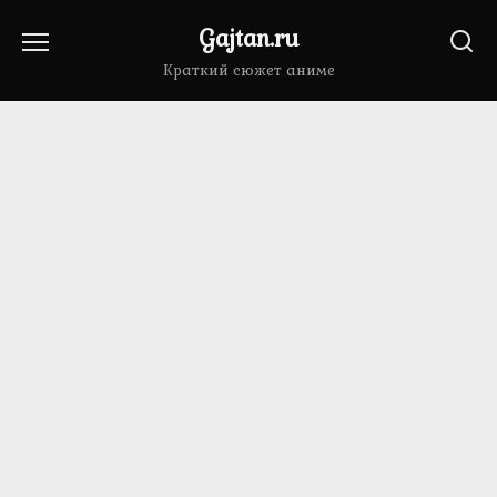
Перейти
Gajtan.ru
к
содержанию
Краткий сюжет аниме