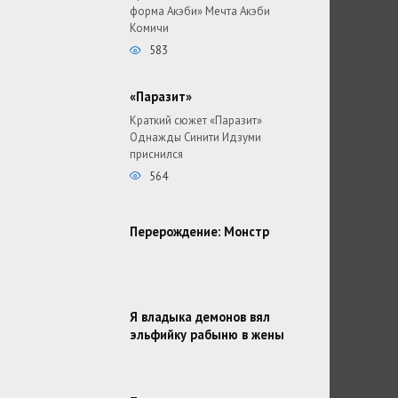
форма Акэби» Мечта Акэби
Комичи
583
«Паразит»
Краткий сюжет «Паразит»
Однажды Синити Идзуми
приснился
564
Перерождение: Монстр
Я владыка демонов вял
эльфийку рабыню в жены