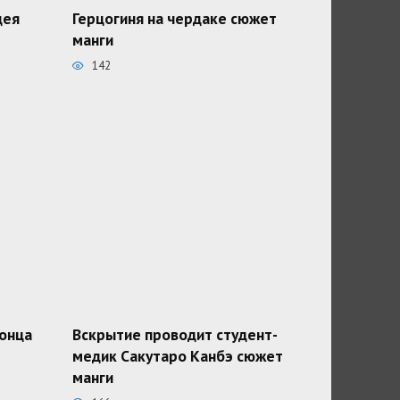
дея
Герцогиня на чердаке сюжет
манги
142
конца
Вскрытие проводит студент-
медик Сакутаро Канбэ сюжет
манги