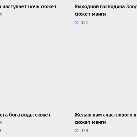
а наступает ночь сюжет
Выходной господина Зло
и
сюжет манги
5
165
ста бога воды сюжет
Желаю вам счастливого 
и
сюжет манги
0
150