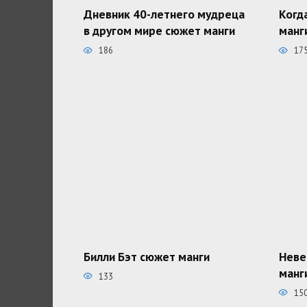
Дневник 40-летнего мудреца
Когд
в другом мире сюжет манги
манг
186
17
Билли Бэт сюжет манги
Неве
манг
133
15