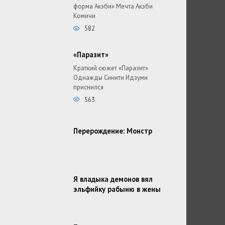
форма Акэби» Мечта Акэби
Комичи
582
«Паразит»
Краткий сюжет «Паразит»
Однажды Синити Идзуми
приснился
563
Перерождение: Монстр
Я владыка демонов вял
эльфийку рабыню в жены