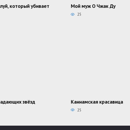
луй, который убивает
Мой муж О Чжак Ду
25
падающих звёзд
Каннамская красавица
25