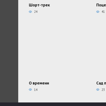
Шорт-трек
Поце
24
41
О времени
Сад 
14
23