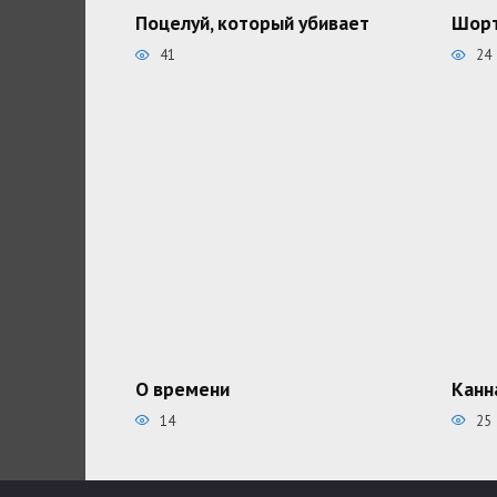
Поцелуй, который убивает
Шорт
41
24
О времени
Канн
14
25