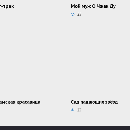
-трек
Мой муж О Чжак Ду
25
амская красавица
Сад падающих звёзд
23