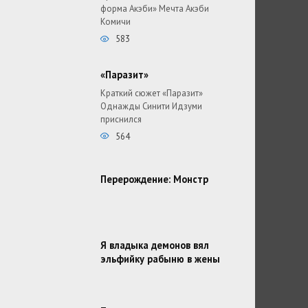
форма Акэби» Мечта Акэби
Комичи
583
«Паразит»
Краткий сюжет «Паразит»
Однажды Синити Идзуми
приснился
564
Перерождение: Монстр
Я владыка демонов вял
эльфийку рабыню в жены