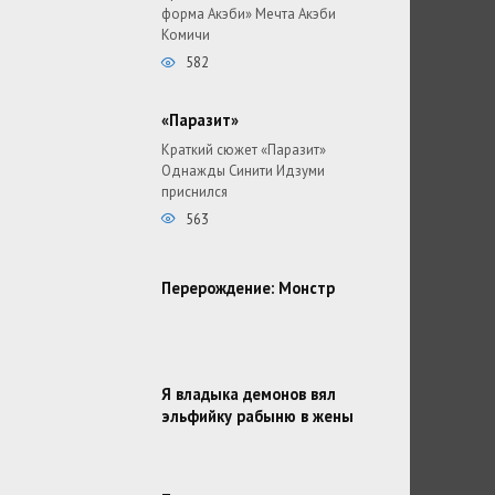
форма Акэби» Мечта Акэби
Комичи
582
«Паразит»
Краткий сюжет «Паразит»
Однажды Синити Идзуми
приснился
563
Перерождение: Монстр
Я владыка демонов вял
эльфийку рабыню в жены