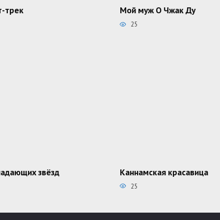
-трек
Мой муж О Чжак Ду
25
падающих звёзд
Каннамская красавица
25