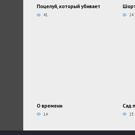
Поцелуй, который убивает
Шорт
41
24
О времени
Сад 
14
23