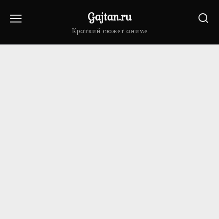
Перейти
Gajtan.ru
к
содержанию
Краткий сюжет аниме