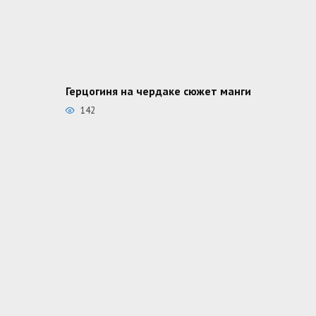
Герцогиня на чердаке сюжет манги
142