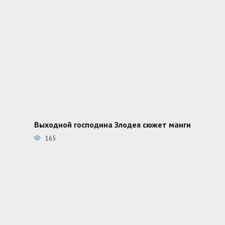
Выходной господина Злодея сюжет манги
165