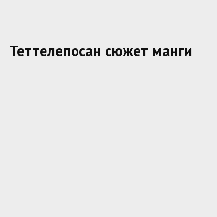
Теттелепосан сюжет манги