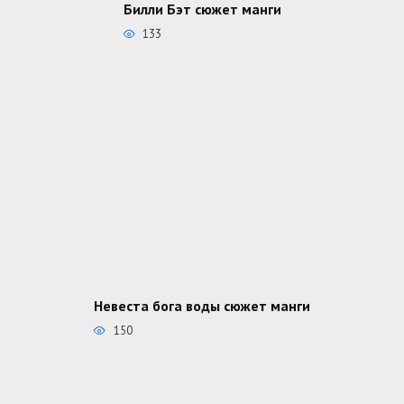
Билли Бэт сюжет манги
133
Невеста бога воды сюжет манги
150