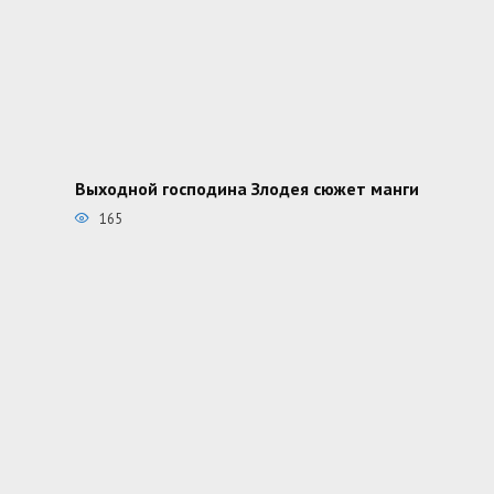
Выходной господина Злодея сюжет манги
165