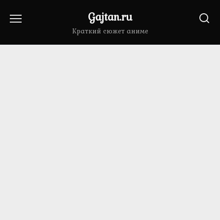
Перейти
Gajtan.ru
к
содержанию
Краткий сюжет аниме