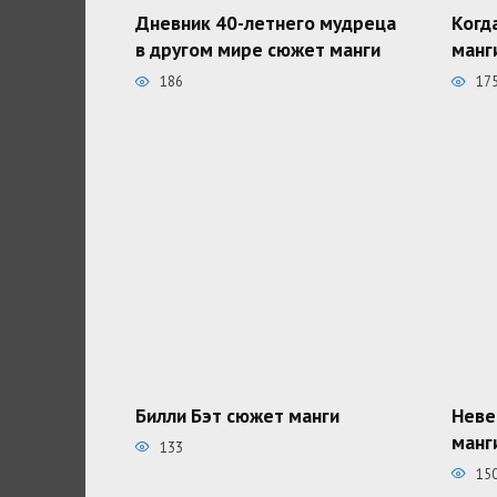
Дневник 40-летнего мудреца
Когд
в другом мире сюжет манги
манг
186
17
Билли Бэт сюжет манги
Неве
манг
133
15