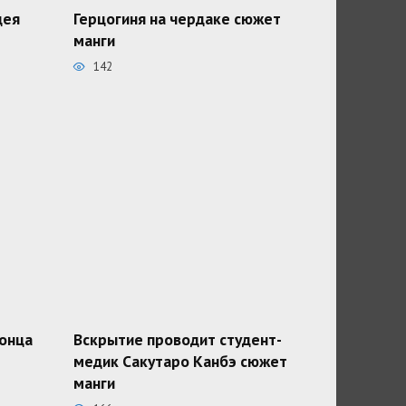
дея
Герцогиня на чердаке сюжет
манги
142
конца
Вскрытие проводит студент-
медик Сакутаро Канбэ сюжет
манги