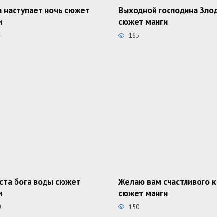
а наступает ночь сюжет
Выходной господина Зло
и
сюжет манги
5
165
ста бога воды сюжет
Желаю вам счастливого 
и
сюжет манги
0
150