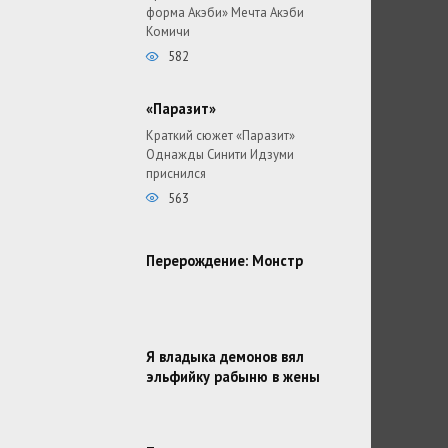
форма Акэби» Мечта Акэби
Комичи
582
«Паразит»
Краткий сюжет «Паразит»
Однажды Синити Идзуми
приснился
563
Перерождение: Монстр
Я владыка демонов вял
эльфийку рабыню в жены