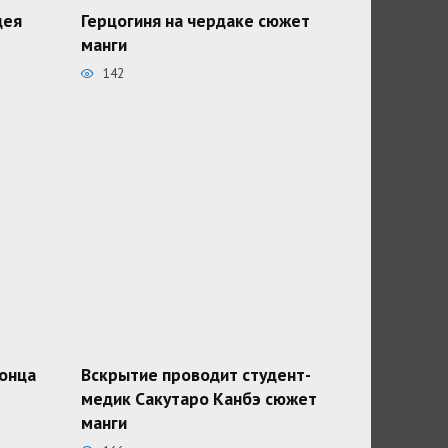
дея
Герцогиня на чердаке сюжет
манги
142
конца
Вскрытие проводит студент-
медик Сакутаро Канбэ сюжет
манги