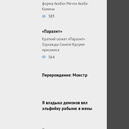
форма Акэби» Мечта Акэби
Комичи
583
«Паразит»
Краткий сюжет «Паразит»
Однажды Синити Идзуми
приснился
564
Перерождение: Монстр
Я владыка демонов вял
эльфийку рабыню в жены