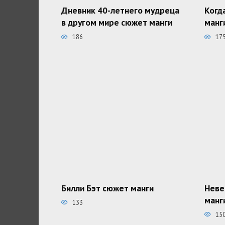
Дневник 40-летнего мудреца
Когд
в другом мире сюжет манги
манг
186
17
Билли Бэт сюжет манги
Неве
манг
133
15