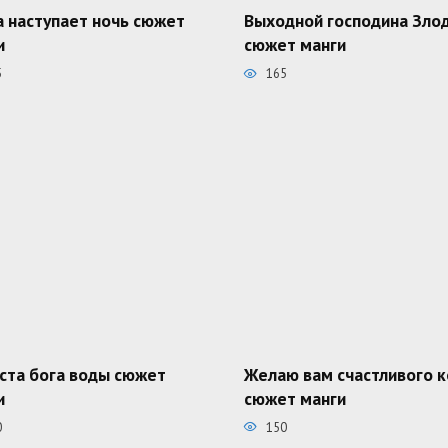
а наступает ночь сюжет
Выходной господина Зло
и
сюжет манги
5
165
ста бога воды сюжет
Желаю вам счастливого 
и
сюжет манги
0
150