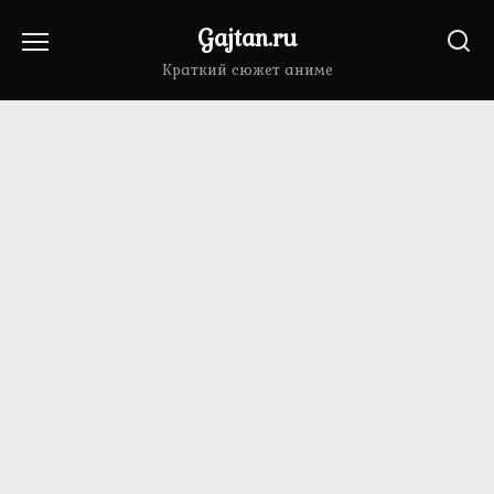
Перейти
Gajtan.ru
к
содержанию
Краткий сюжет аниме