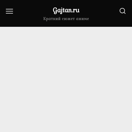
Перейти
Gajtan.ru
к
содержанию
Краткий сюжет аниме