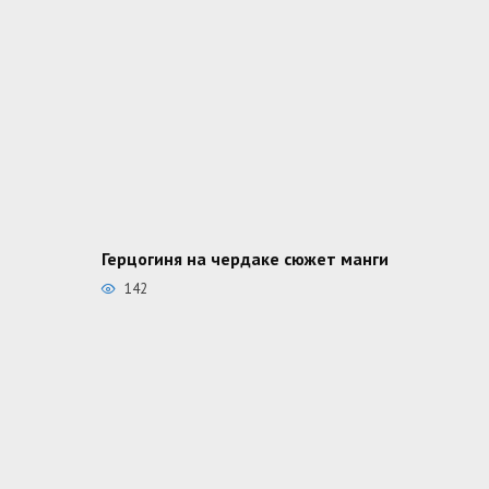
Герцогиня на чердаке сюжет манги
142