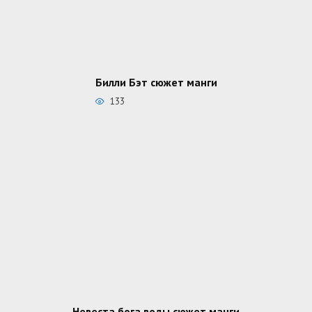
Билли Бэт сюжет манги
133
Невеста бога воды сюжет манги