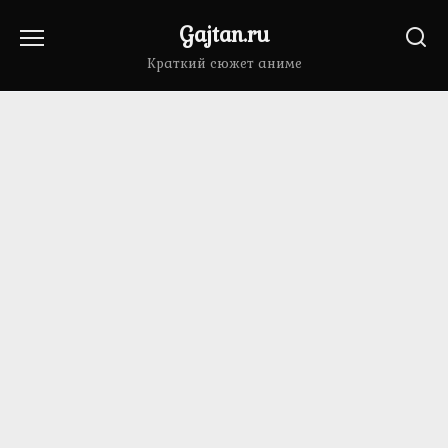
Перейти
Gajtan.ru
к
содержанию
Краткий сюжет аниме