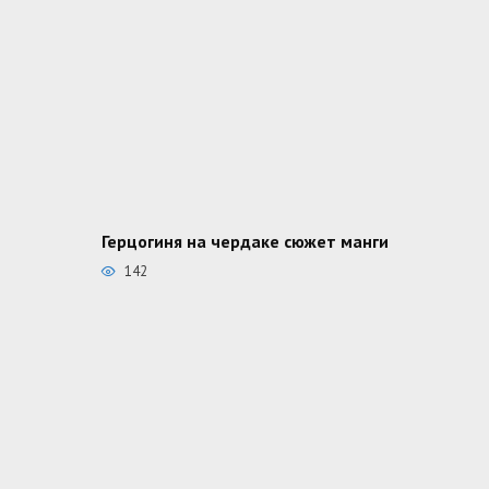
Герцогиня на чердаке сюжет манги
142