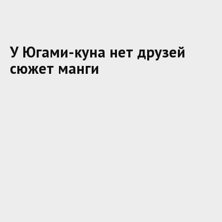
У Югами-куна нет друзей
сюжет манги