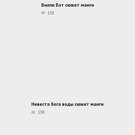
Билли Бэт сюжет манги
133
Невеста бога воды сюжет манги
150