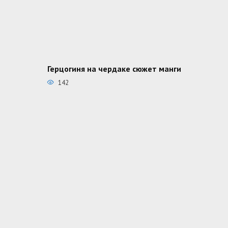
Герцогиня на чердаке сюжет манги
142