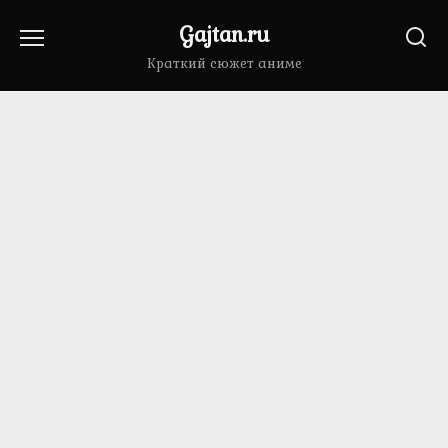
Перейти
Gajtan.ru
к
содержанию
Краткий сюжет аниме