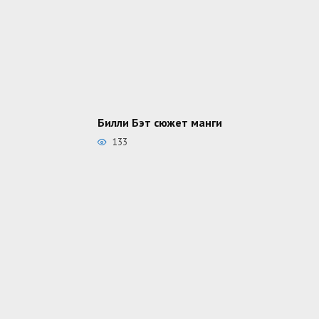
Билли Бэт сюжет манги
133