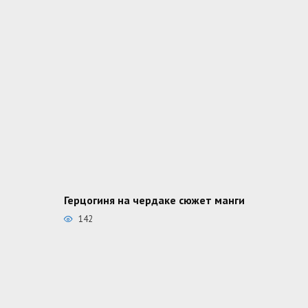
Герцогиня на чердаке сюжет манги
142