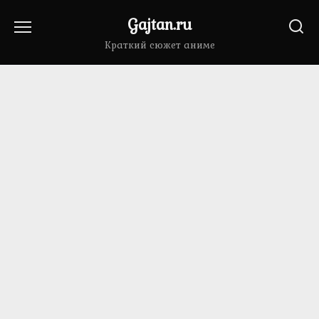
Перейти
Gajtan.ru
к
содержанию
Краткий сюжет аниме