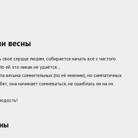
ии весны
 своё сердце людям, собирается начать всё с чистого
Но ей это никак не удаётся…
уппа весьма сомнительных (по её мнению), но симпатичных
бят, она начинает сомневаться, не ошиблась ли на их
лодость!
сны