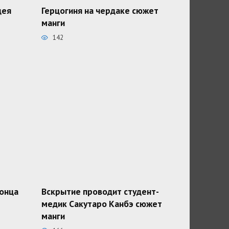
дея
Герцогиня на чердаке сюжет
манги
142
конца
Вскрытие проводит студент-
медик Сакутаро Канбэ сюжет
манги