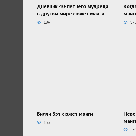
Дневник 40-летнего мудреца
Когд
в другом мире сюжет манги
манг
186
17
Билли Бэт сюжет манги
Неве
манг
133
15