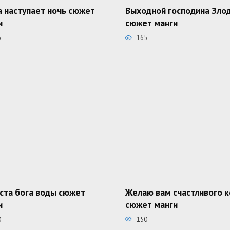
а наступает ночь сюжет
Выходной господина Зло
и
сюжет манги
5
165
ста бога воды сюжет
Желаю вам счастливого 
и
сюжет манги
0
150