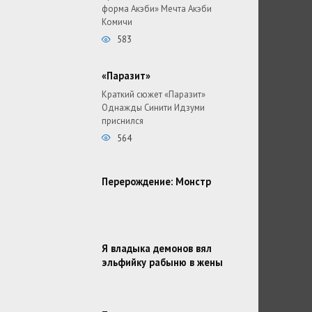
форма Акэби» Мечта Акэби
Комичи
583
«Паразит»
Краткий сюжет «Паразит»
Однажды Синити Идзуми
приснился
564
Перерождение: Монстр
Я владыка демонов вял
эльфийку рабыню в жены