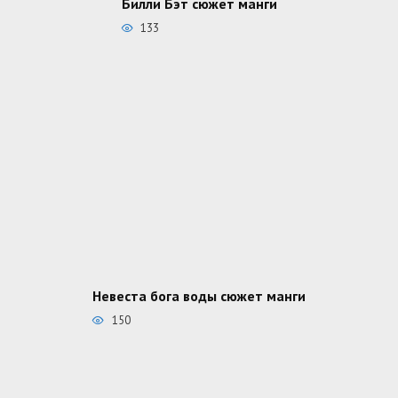
Билли Бэт сюжет манги
133
Невеста бога воды сюжет манги
150