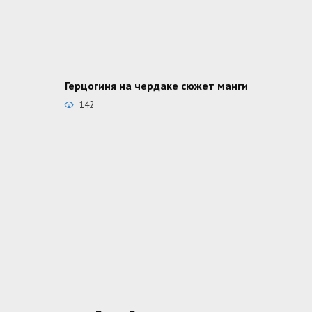
Герцогиня на чердаке сюжет манги
142