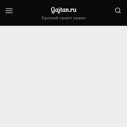
Перейти
Gajtan.ru
к
содержанию
Краткий сюжет аниме