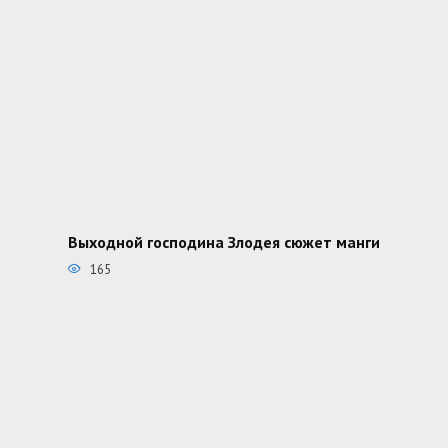
Выходной господина Злодея сюжет манги
165