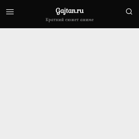
Перейти
Gajtan.ru
к
содержанию
Краткий сюжет аниме