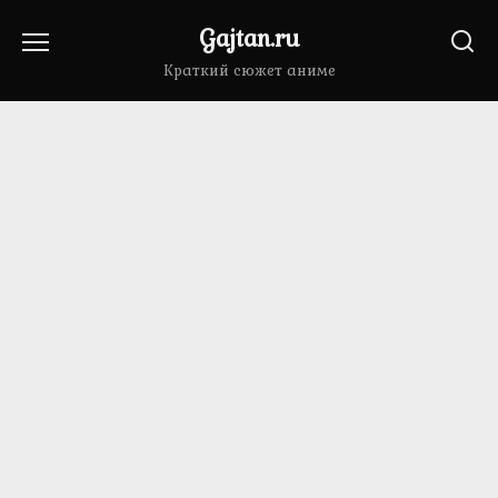
Перейти
Gajtan.ru
к
содержанию
Краткий сюжет аниме