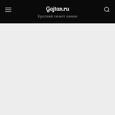
Перейти
Gajtan.ru
к
содержанию
Краткий сюжет аниме