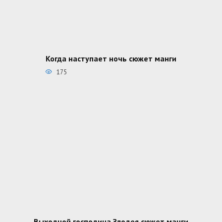
Когда наступает ночь сюжет манги
175
Выходной господина Злодея сюжет манги