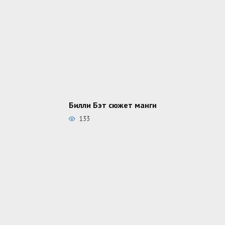
Билли Бэт сюжет манги
133