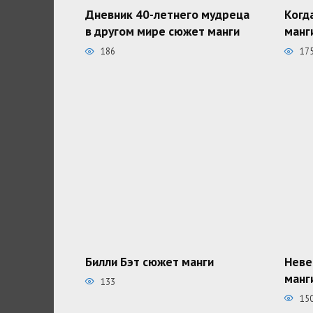
Дневник 40-летнего мудреца
Когд
в другом мире сюжет манги
манг
186
17
Билли Бэт сюжет манги
Неве
манг
133
15