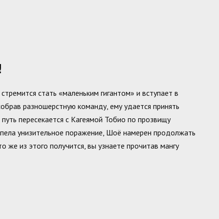
!
стремится стать «маленьким гигантом» и вступает в
собрав разношерстную команду, ему удается принять
х путь пересекается с Кагеямой Тобио по прозвищу
рпела унизительное поражение, Шоё намерен продолжать
о же из этого получится, вы узнаете прочитав мангу