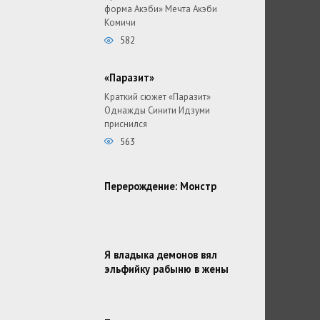
форма Акэби» Мечта Акэби
Комичи
582
«Паразит»
Краткий сюжет «Паразит»
Однажды Синити Идзуми
приснился
563
Перерождение: Монстр
Я владыка демонов вял
эльфийку рабыню в жены