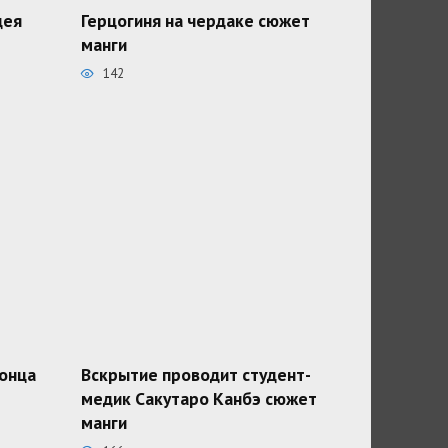
дея
Герцогиня на чердаке сюжет
манги
142
конца
Вскрытие проводит студент-
медик Сакутаро Канбэ сюжет
манги