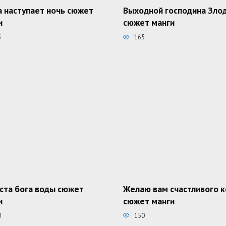
а наступает ночь сюжет
Выходной господина Зло
и
сюжет манги
5
165
ста бога воды сюжет
Желаю вам счастливого 
и
сюжет манги
0
150