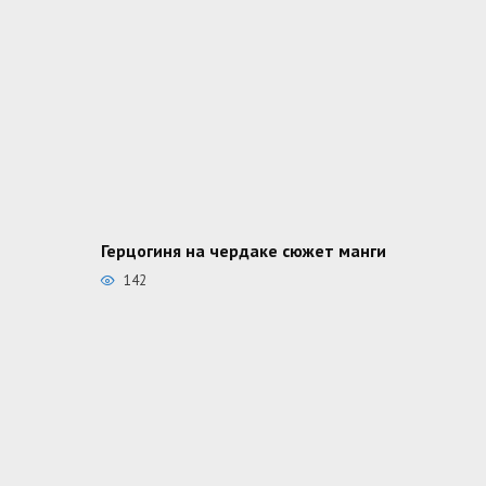
Герцогиня на чердаке сюжет манги
142