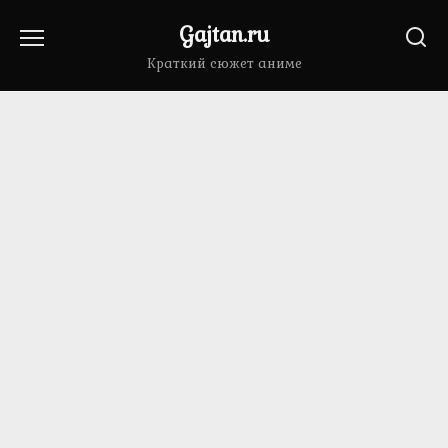
Перейти
Gajtan.ru
к
содержанию
Краткий сюжет аниме