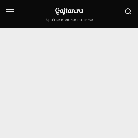
Перейти
Gajtan.ru
к
содержанию
Краткий сюжет аниме