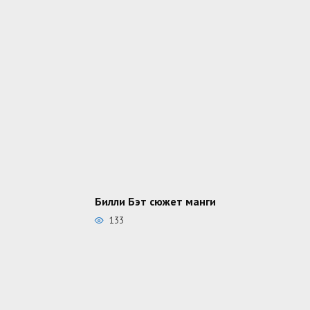
Билли Бэт сюжет манги
133