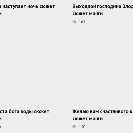
а наступает ночь сюжет
Выходной господина Зло
и
сюжет манги
5
165
ста бога воды сюжет
Желаю вам счастливого 
и
сюжет манги
0
150