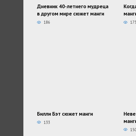
Дневник 40-летнего мудреца
Когд
в другом мире сюжет манги
манг
186
17
Билли Бэт сюжет манги
Неве
манг
133
15