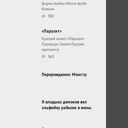
форма Акэби» Мечта Акэби
Комичи
582
«Паразит»
Краткий сюжет «Паразит»
Однажды Синити Идзуми
приснился
563
Перерождение: Монстр
Я владыка демонов вял
эльфийку рабыню в жены