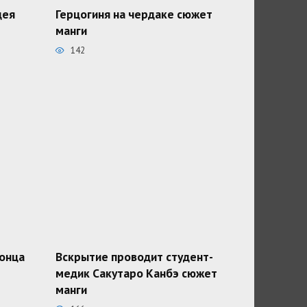
дея
Герцогиня на чердаке сюжет
манги
142
конца
Вскрытие проводит студент-
медик Сакутаро Канбэ сюжет
манги