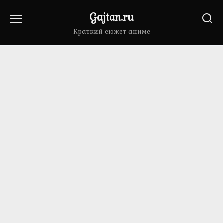
Перейти
Gajtan.ru
к
содержанию
Краткий сюжет аниме