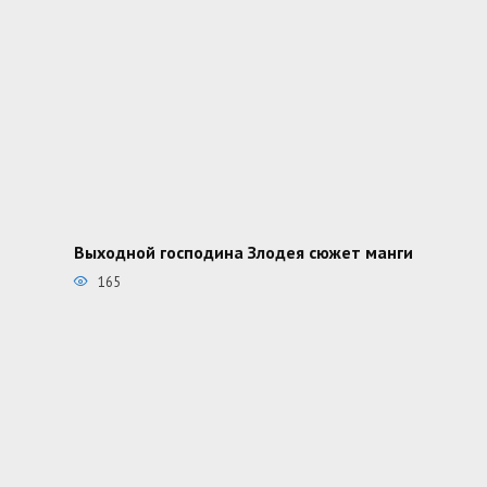
Выходной господина Злодея сюжет манги
165