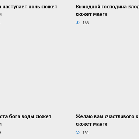
а наступает ночь сюжет
Выходной господина Зло
и
сюжет манги
5
165
ста бога воды сюжет
Желаю вам счастливого 
и
сюжет манги
0
151