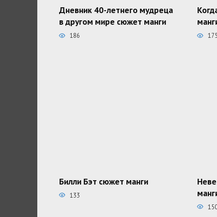
Дневник 40-летнего мудреца
Когд
в другом мире сюжет манги
манг
186
17
Билли Бэт сюжет манги
Неве
манг
133
15