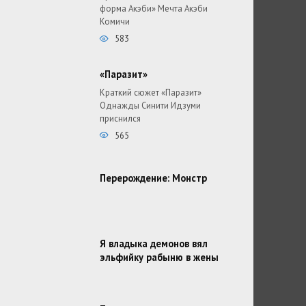
форма Акэби» Мечта Акэби
Комичи
583
«Паразит»
Краткий сюжет «Паразит»
Однажды Синити Идзуми
приснился
565
Перерождение: Монстр
Я владыка демонов вял
эльфийку рабыню в жены