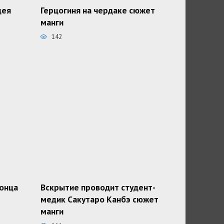
дея
Герцогиня на чердаке сюжет
манги
142
конца
Вскрытие проводит студент-
медик Сакутаро Канбэ сюжет
манги