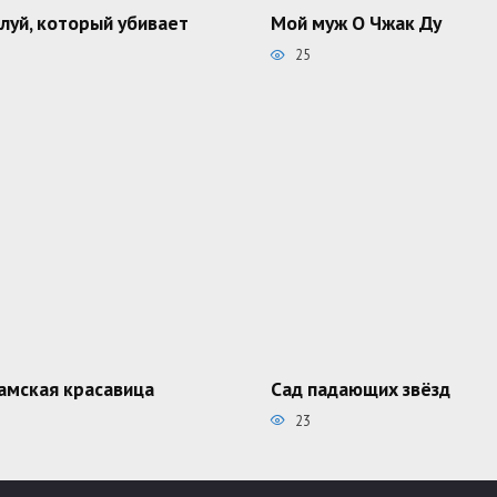
луй, который убивает
Мой муж О Чжак Ду
25
амская красавица
Сад падающих звёзд
23