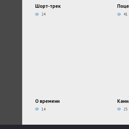
Шорт-трек
Поце
24
41
О времени
Канн
14
25