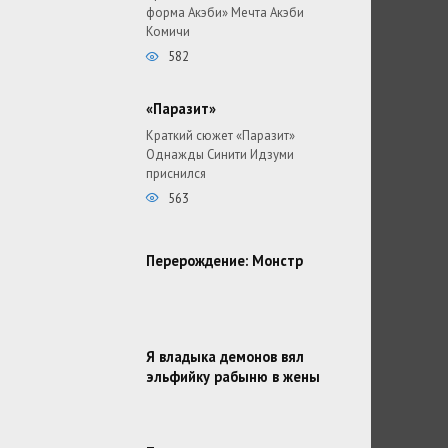
форма Акэби» Мечта Акэби
Комичи
582
«Паразит»
Краткий сюжет «Паразит»
Однажды Синити Идзуми
приснился
563
Перерождение: Монстр
Я владыка демонов вял
эльфийку рабыню в жены