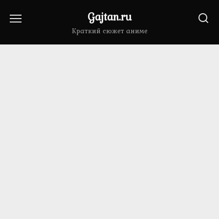
Перейти
Gajtan.ru
к
содержанию
Краткий сюжет аниме