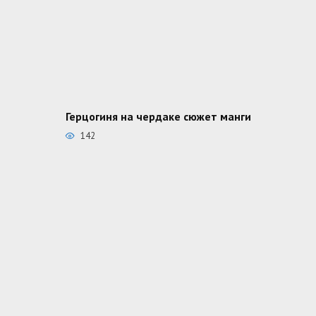
Герцогиня на чердаке сюжет манги
142