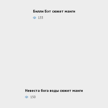
Билли Бэт сюжет манги
133
Невеста бога воды сюжет манги
150