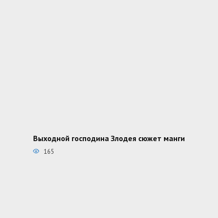
Выходной господина Злодея сюжет манги
165