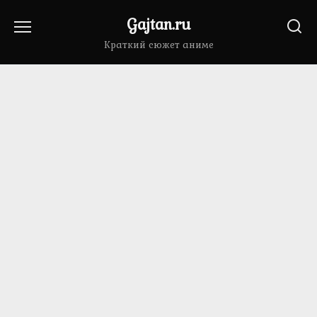
Перейти
Gajtan.ru
к
содержанию
Краткий сюжет аниме