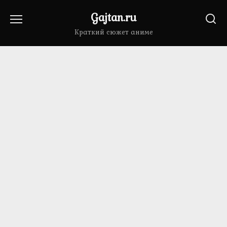
Перейти
Gajtan.ru
к
содержанию
Краткий сюжет аниме