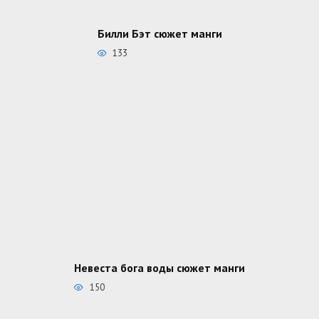
Билли Бэт сюжет манги
133
Невеста бога воды сюжет манги
150