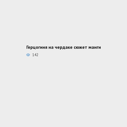
Герцогиня на чердаке сюжет манги
142