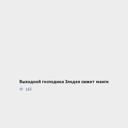
Выходной господина Злодея сюжет манги
165