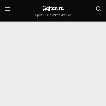
Перейти
Gajtan.ru
к
содержанию
Краткий сюжет аниме