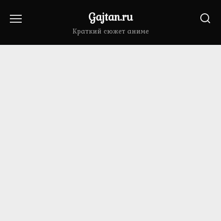
Перейти
Gajtan.ru
к
содержанию
Краткий сюжет аниме