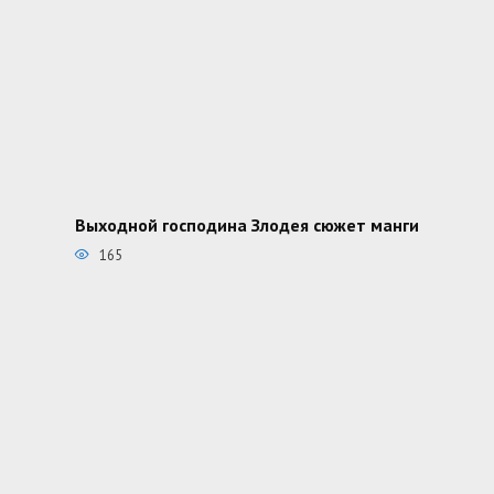
Выходной господина Злодея сюжет манги
165