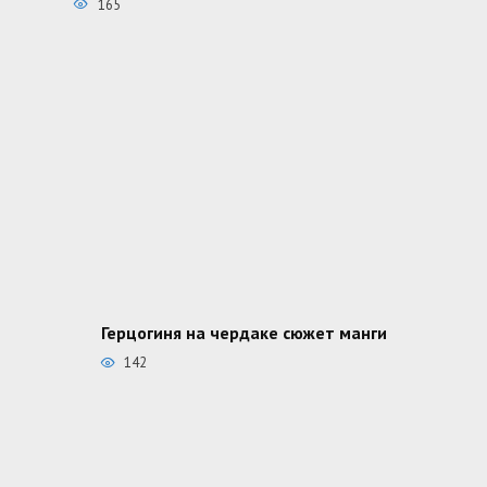
165
Герцогиня на чердаке сюжет манги
142