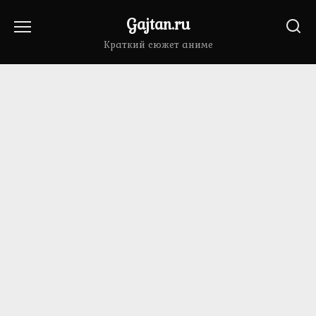
Перейти
Gajtan.ru
к
содержанию
Краткий сюжет аниме