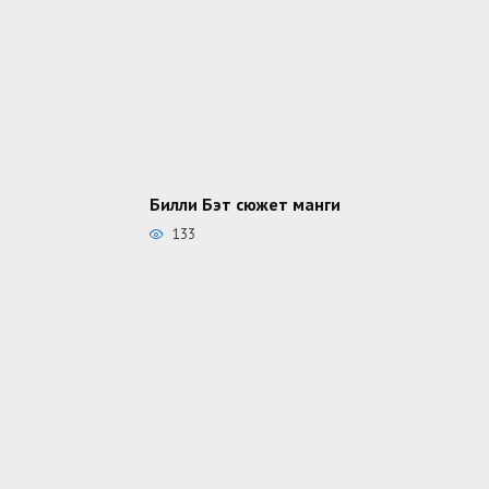
Билли Бэт сюжет манги
133