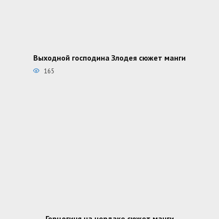
Выходной господина Злодея сюжет манги
165
Герцогиня на чердаке сюжет манги