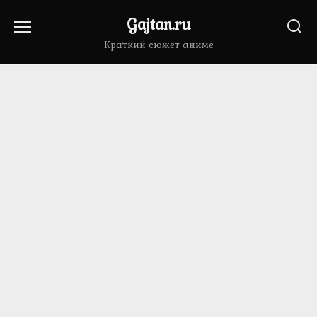
Перейти
Gajtan.ru
к
содержанию
Краткий сюжет аниме