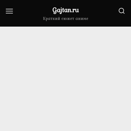
Перейти
Gajtan.ru
к
содержанию
Краткий сюжет аниме