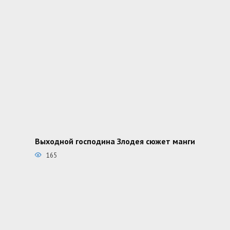
Выходной господина Злодея сюжет манги
165