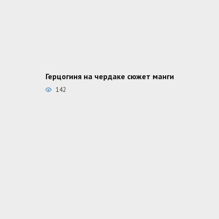
Герцогиня на чердаке сюжет манги
142