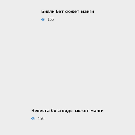
Билли Бэт сюжет манги
133
Невеста бога воды сюжет манги
150