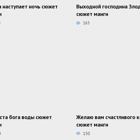
а наступает ночь сюжет
Выходной господина Зло
и
сюжет манги
5
165
ста бога воды сюжет
Желаю вам счастливого 
и
сюжет манги
0
150