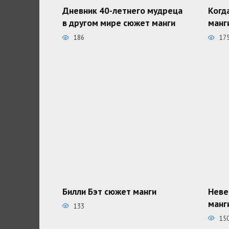
Дневник 40-летнего мудреца
Когд
в другом мире сюжет манги
манг
186
17
Билли Бэт сюжет манги
Неве
манг
133
15