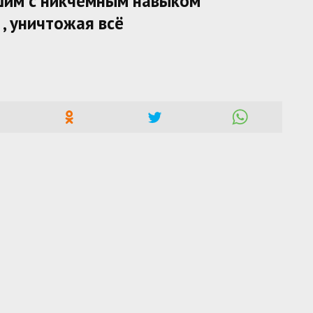
йшим с никчёмным навыком
 уничтожая всё