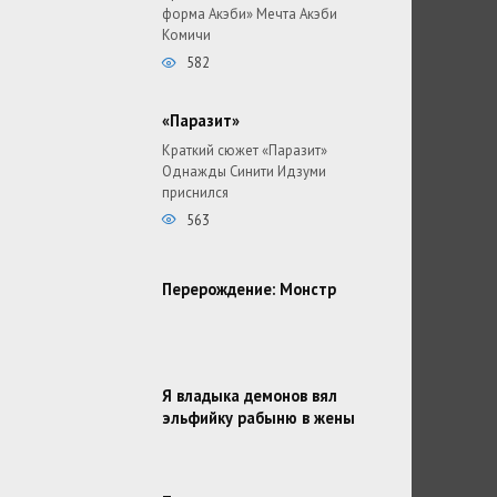
форма Акэби» Мечта Акэби
Комичи
582
«Паразит»
Краткий сюжет «Паразит»
Однажды Синити Идзуми
приснился
563
Перерождение: Монстр
Я владыка демонов вял
эльфийку рабыню в жены