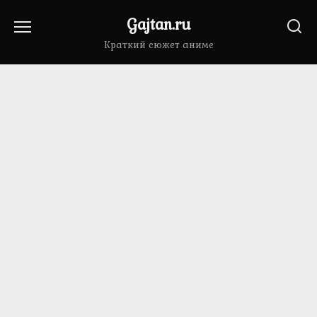
Перейти
Gajtan.ru
к
содержанию
Краткий сюжет аниме