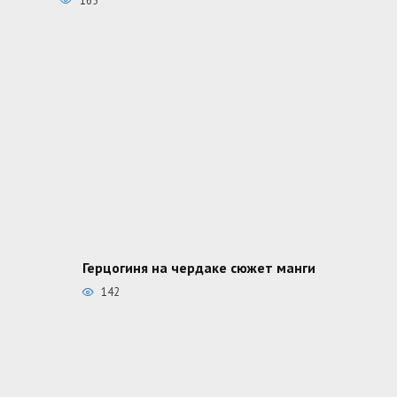
165
Герцогиня на чердаке сюжет манги
142