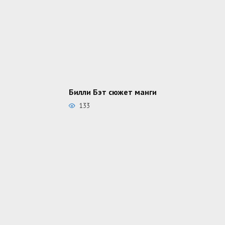
Билли Бэт сюжет манги
133