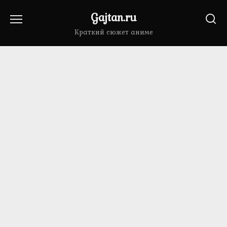
Перейти
Gajtan.ru
к
содержанию
Краткий сюжет аниме