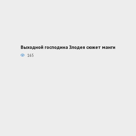
Выходной господина Злодея сюжет манги
165