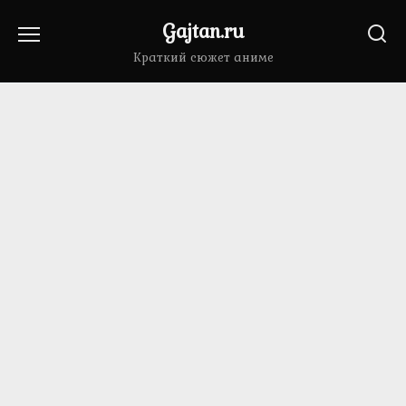
Перейти
Gajtan.ru
к
содержанию
Краткий сюжет аниме