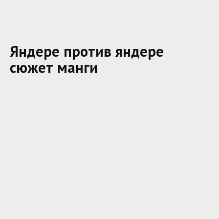
Яндере против яндере
сюжет манги