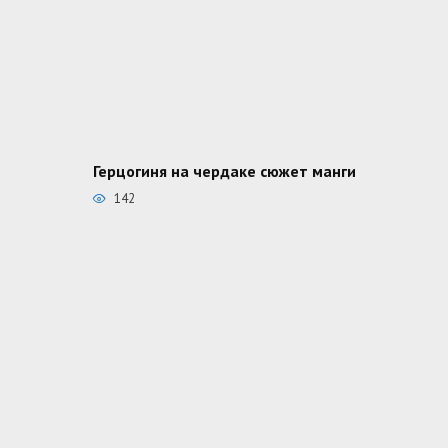
Герцогиня на чердаке сюжет манги
142