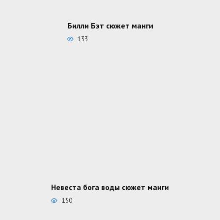
Билли Бэт сюжет манги
133
Невеста бога воды сюжет манги
150