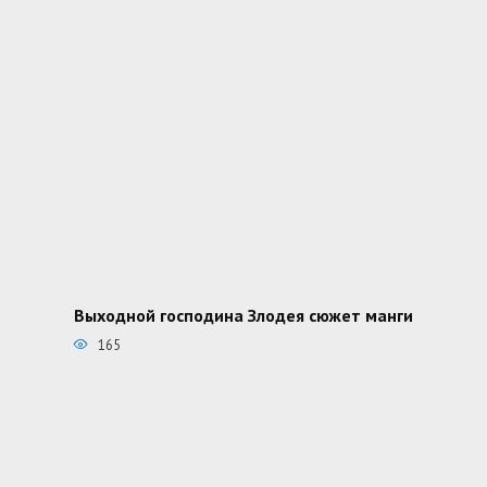
Выходной господина Злодея сюжет манги
165