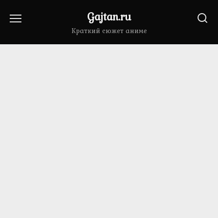
Перейти
Gajtan.ru
к
содержанию
Краткий сюжет аниме