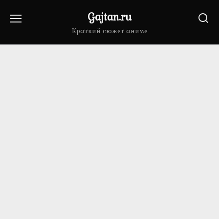
Перейти
Gajtan.ru
к
содержанию
Краткий сюжет аниме