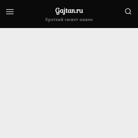
Перейти
Gajtan.ru
к
содержанию
Краткий сюжет аниме