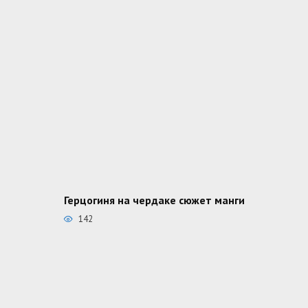
Герцогиня на чердаке сюжет манги
142