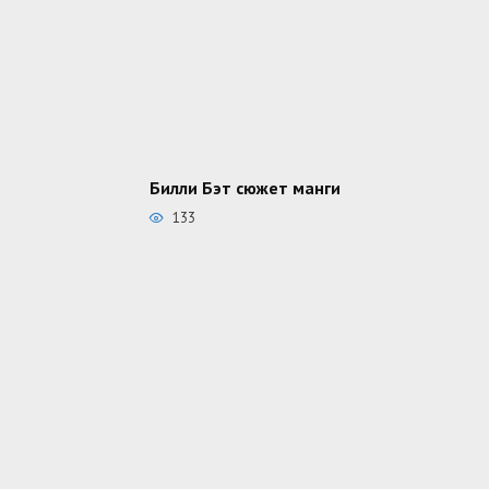
Билли Бэт сюжет манги
133