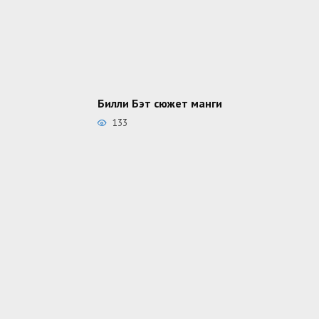
Билли Бэт сюжет манги
133