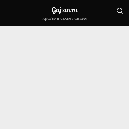
Перейти
Gajtan.ru
к
содержанию
Краткий сюжет аниме