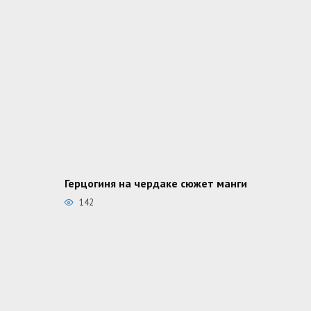
Герцогиня на чердаке сюжет манги
142